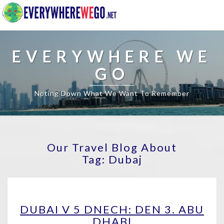
EVERYWHERE WE
GO
Noting Down What We Want To Remember
Our Travel Blog About
Tag:
Dubaj
DUBAI
DUBAI V 5 DNECH: DEN 3. ABU
V
DHABI
5