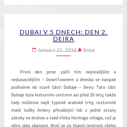
DUBAI
DUBAI V 5 DNECH: DEN 2.
V
DEIRA
5
DNECH:
January 11, 2016
Anna
DEN
2.
DEIRA
První den jsme začli tím nejnovějším a
nejluxusnějším – DownTownem a dneska se naopak
podíváme do staré části Dubaje – Deiry. Tato část
Dubaje byla kulturním centrem asi před 20 lety, takže
tady můžeme najít typické arabské trhy, roztomilé
malé loďky Ambry převážející lidi z jedné strany
zátoky na druhou a také třeba Heritage village, což je
něco jako skanzen. Nyní se za hlavní centrum všeho