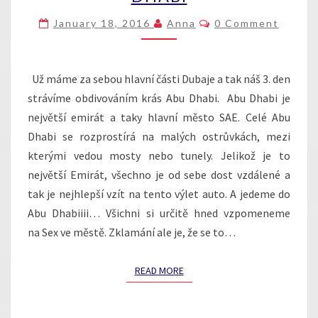
DNECH:
Comments
January 18, 2016
Anna
0 Comment
DEN
3.
ABU
DHABI
Už máme za sebou hlavní části Dubaje a tak náš 3. den
strávíme obdivováním krás Abu Dhabi. Abu Dhabi je
největší emirát a taky hlavní město SAE. Celé Abu
Dhabi se rozprostírá na malých ostrůvkách, mezi
kterými vedou mosty nebo tunely. Jelikož je to
největší Emirát, všechno je od sebe dost vzdálené a
tak je nejhlepší vzít na tento výlet auto. A jedeme do
Abu Dhabiiii… Všichni si určitě hned vzpomeneme
na Sex ve městě. Zklamání ale je, že se to…
READ MORE
READ MORE