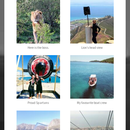
Here is the boss.
Lion’s head view
Proud Spartans
My favourite boat crew