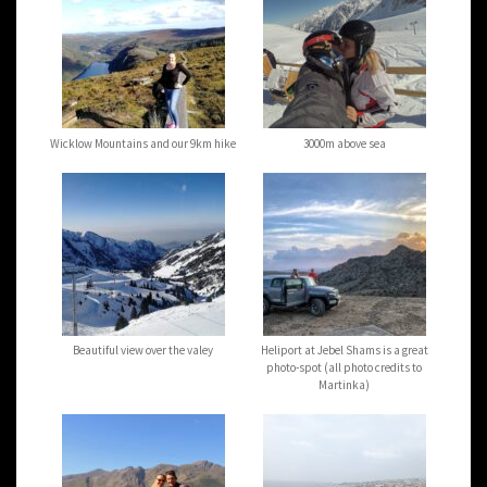
Wicklow Mountains and our 9km hike
3000m above sea
Beautiful view over the valey
Heliport at Jebel Shams is a great
photo-spot (all photo credits to
Martinka)