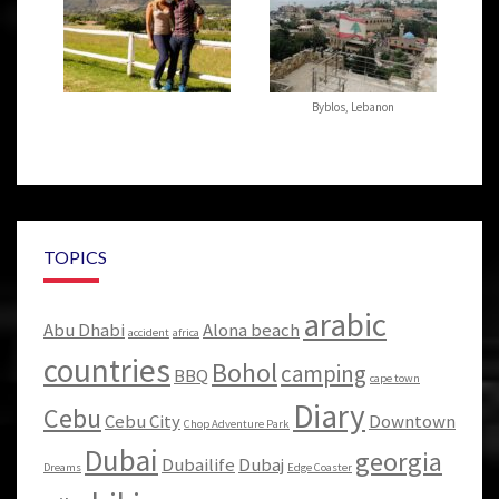
Byblos, Lebanon
TOPICS
arabic
Abu Dhabi
Alona beach
accident
africa
countries
Bohol
camping
BBQ
cape town
Diary
Cebu
Cebu City
Downtown
Chop Adventure Park
Dubai
georgia
Dubailife
Dubaj
Dreams
Edge Coaster