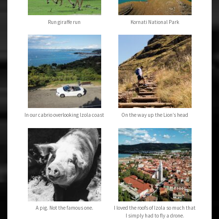
Run giraffe run
Kornati National Park
In our cabrio overlooking Izola coast
On the way up the Lion’s head
A pig. Not the famous one.
I loved the roofs of Izola so much that
I simply had to fly a drone.