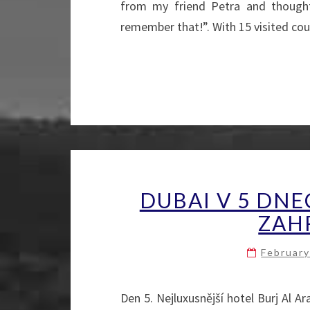
from my friend Petra and thought
remember that!”. With 15 visited cou
DUBAI V 5 DNEC
ZAH
February
Den 5. Nejluxusnější hotel Burj Al A