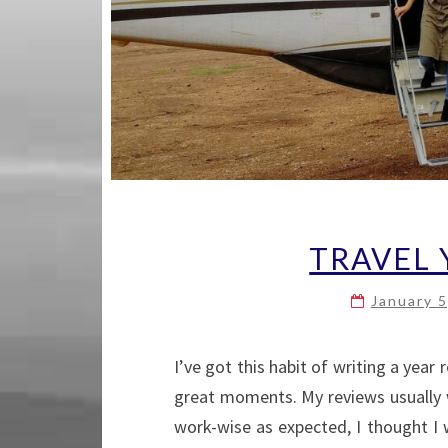
TRAVEL 
January 
I’ve got this habit of writing a year
great moments. My reviews usually w
work-wise as expected, I thought I w