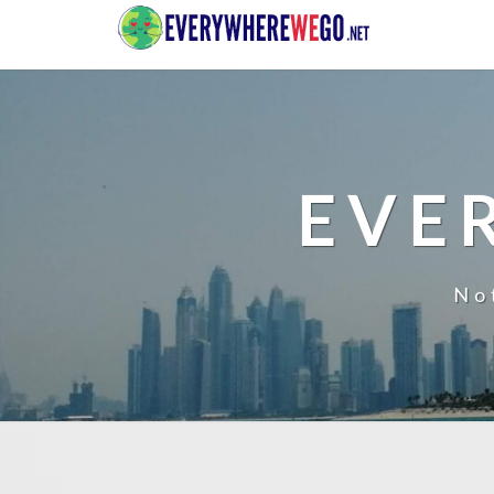
EVE
No