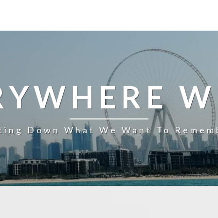
RYWHERE W
ting Down What We Want To Remem